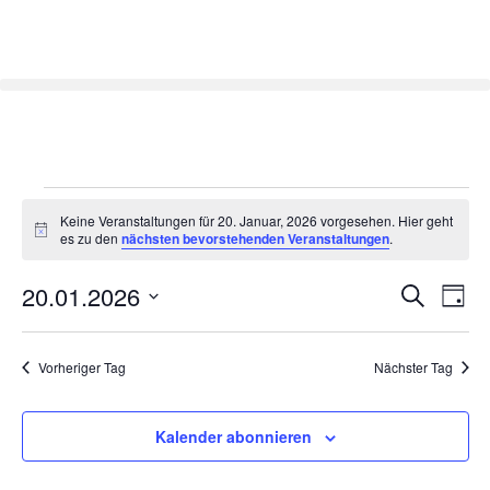
Keine Veranstaltungen für 20. Januar, 2026 vorgesehen. Hier geht
Hinweis
es zu den
nächsten bevorstehenden Veranstaltungen
.
Veran
Ve
20.01.2026
Suche
Tag
Datum
An
Such
wählen.
Na
Vorheriger Tag
Nächster Tag
und
Ansic
Kalender abonnieren
Navig